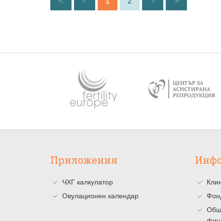
1
2
Приложения
Инф
ЧХГ калкулатор
Клин
Овулационен календар
Фон
Общ
фин