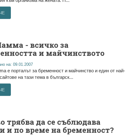
ия към организма на жената. П...
ЧЕ
амма - всичко за
енността и майчинството
но на: 09.01.2007
 е порталът за бременност и майчинство и един от най-
сайтове на тази тема в българск...
ЧЕ
о трябва да се съблюдава
и и по време на бременност?