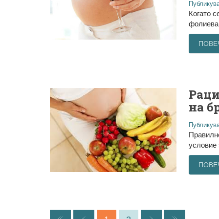
Публикува
Когато с
фолиева 
ПОВЕ
Раци
на б
Публикува
Правилно
условие 
ПОВЕ