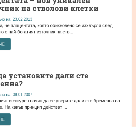
ентата – нов уникален
чник на стволови клетки
но на: 23.02.2013
и, че плацентата, която обикновено се изхвърля след
о е най-богатият източник на ств...
ЧЕ
да установите дали сте
енна?
но на: 09.01.2007
ият и сигурен начин да се уверите дали сте бременна са
е. На какъв принцип действат ...
ЧЕ