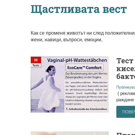
Щастливата вест
Как се променя животът ни след положителн
жени, навици, въпроси, емоции.
Тест
кисе
бакт
Публикува
( реклам
раждане 
ПОВЕ