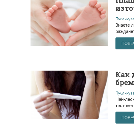
Плац
изто
Публикува
Знаете л
ражданет
ПОВЕ
Как 
брем
Публикува
Най-лесн
тестовет
ПОВЕ