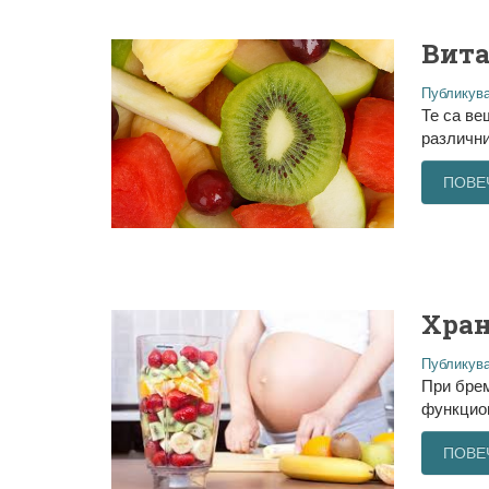
Вит
Публикува
Те са ве
различни
ПОВЕ
Хран
Публикува
При брем
функцион
ПОВЕ