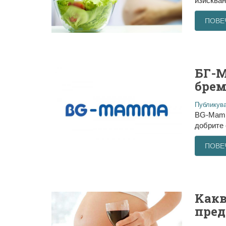
изискван
ПОВЕ
БГ-М
брем
Публикува
BG-Mamma
добрите 
ПОВЕ
Kакв
пред