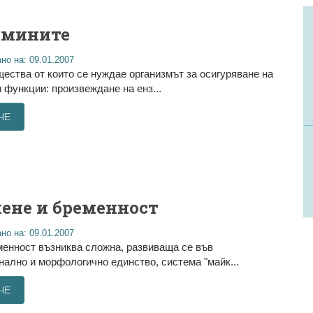
амините
но на: 09.01.2007
щества от които се нуждае организмът за осигуряване на
 функции: произвеждане на енз...
ЧЕ
ене и бременност
но на: 09.01.2007
енност възниква сложна, развиваща се във
ално и морфологично единство, система "майк...
ЧЕ