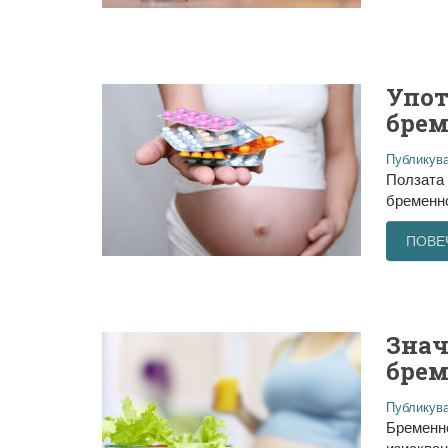
Упот
брем
Публикува
Ползата 
бременно
ПОВЕ
Знач
брем
Публикува
Бременно