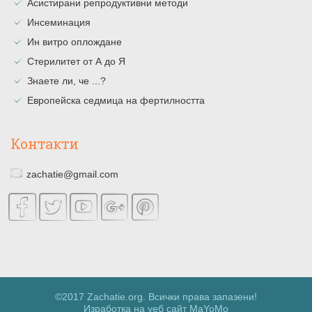
Асистирани репродуктивни методи
Инсеминация
Ин витро оплождане
Стерилитет от А до Я
Знаете ли, че ...?
Европейска седмица на фертилността
Контакти
zachatie@gmail.com
©2017 Zachatie.org. Всички права запазени!
Изработка на уеб сайт MaYoMo